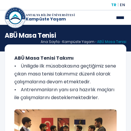
TR
|
EN
ANTALYA BİLİM ÜNİVERSİTESİ
Kampüste Yaşam
ABÜ Masa Tenisi
Ana Sayfa
›
Kampüste Yaşam
›
ABÜ Masa Tenisi
ABÜ Masa Tenisi Takımı
• Üniligde ilk müsabakasına geçtiğimiz sene
çıkan masa tenisi takımımız düzenli olarak
çalışmalarına devam etmektedir.
• Antrenmanların yanı sıra hazırlık maçları
ile çalışmalarını desteklemektedirler.